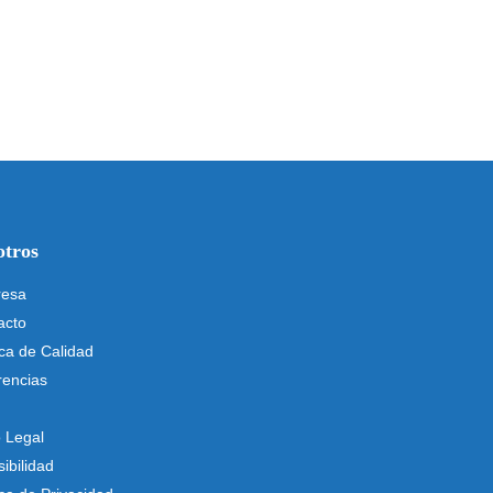
otros
esa
acto
ica de Calidad
rencias
o Legal
ibilidad