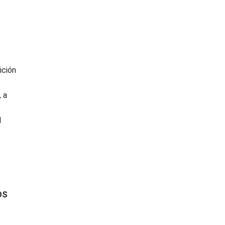
ición
 a
l
OS