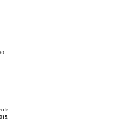
30
a de
2015
,