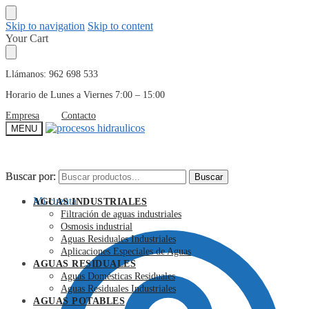
Skip to navigation
Skip to content
Your Cart
Llámanos: 962 698 533
Horario de Lunes a Viernes 7:00 – 15:00
Empresa
Contacto
MENU
Buscar por:
Buscar por:
Buscar
Buscar
Mi cuenta
AGUAS INDUSTRIALES
Filtración de aguas industriales
Osmosis industrial
Aguas Residuales Industriales
Aplicaciones Especiales de Aguas
AGUAS RESIDUALES
Aguas Domésticas Residuales
Aguas Residuales Industriales
AGUAS POTABLES