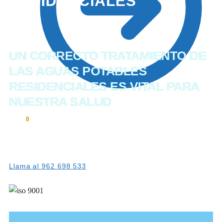
RESIDENCIALES
UN CORRECTO TRATAMIENTO DE
LAS AGUAS POTABLES
RESIDENCIALES ES VITAL PARA
NUESTRA SALUD
0,00
€
0
Sólo empresas autorizadas y cualificadas deben
ocuparse de algo tan importante.
Llama al 962 698 533