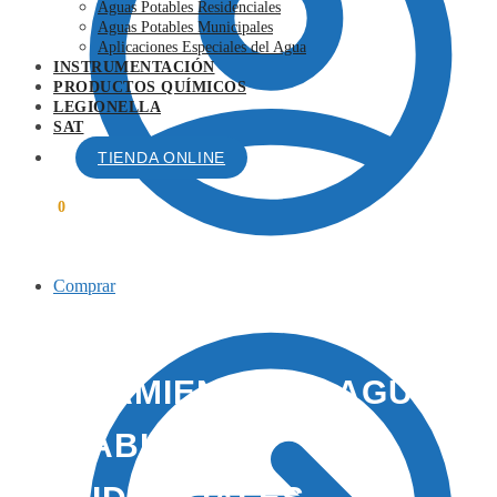
Aguas Potables Residenciales
Aguas Potables Municipales
Aplicaciones Especiales del Agua
INSTRUMENTACIÓN
PRODUCTOS QUÍMICOS
LEGIONELLA
SAT
TIENDA ONLINE
0,00
€
0
Comprar
TRATAMIENTO DE AGUAS
POTABLES