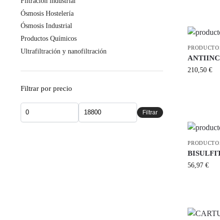
Filtración industrial
Ósmosis Hostelería
Ósmosis Industrial
Productos Químicos
PRODUCTO
Ultrafiltración y nanofiltración
ANTIINC
210,50
€
Filtrar por precio
Filtrar
PRODUCTO
BISULFI
56,97
€