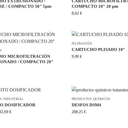
HO EXTRUSIONADO /
CARTUCHO MICROFILTR
E / COMPACTO 50″ 5µm
COMPACTO 10″ 20 µm
8,62
€
FILTRACIÓN
CARTUCHO PLISADO 10″
N
HO MICROFILTRACIÓN
9,00
€
ONADO / COMPACTO 20″
N INDUSTRIAL
PRODUCTOS QUÍMICOS
TO DOSIFICADOR
DESFOS DSM4
82,69
€
288,25
€