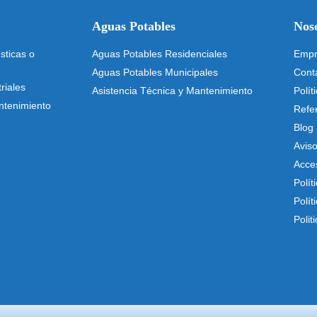
Aguas Potables
Nos
ticas o
Aguas Potables Residenciales
Empr
Aguas Potables Municipales
Cont
riales
Asistencia Técnica y Mantenimiento
Polít
ntenimiento
Refe
Blog
Avis
Acces
Polít
Polít
Poli